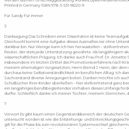
Printed in Germany ISBN 978-3-531-18220-9
Für Sandy Für immer
5
Danksagung Das Schreiben einer Dissertation ist keine Teamaufgab
Gleichwohl kommt eine Aufgabe dieses Ausmaßes nie ohne Unterstütz
dankbar bin. Nur Wenige kann ich hier herausstellen – stellvertrete
Reuter, der stets jede Unterstützung gewährte. Als langjährigem 
wissenschaftlichen Prägung. Ich danke auch Frau Prof. Dr. Annette 
insbesondere im letzten Drittel des Promotionsverfahrens nach Krä
meinem ehemaligen Vorgesetzten, Herrn Bernd J. Henn, der dem n
durchaus keine Selbstverständlichkeit im beruflichen Alltag. Ich da
Sachverstand diverse Anregungen boten. Danken möchte ich auch d
Schulbücher ihrer Kinder überließen – hier stellvertretend ganz b
ein langjähriges berufsbegleitendes Vorhaben dieses Umfangs fordert 
durfte. Schließlich danke ich meiner Tochter, meinem Sternchen, di
7
Vorwort Es gibt kaum einen Gegenstandsbereich der deutschen Geschi
untersucht worden ist wie die Entstehungs- und Entwicklungsgesc
gilt für die Phase bis zum revolutionären Systemwechsel gleicherma