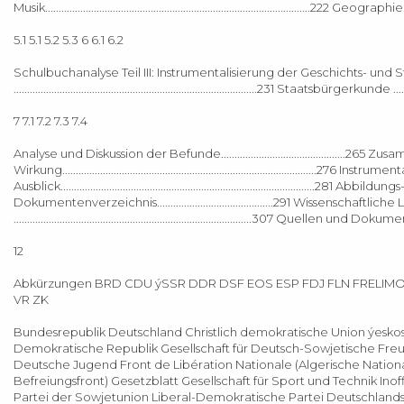
Musik..................................................................................................222 Geographie........
5.1 5.1 5.2 5.3 6 6.1 6.2
Schulbuchanalyse Teil III: Instrumentalisierung der Geschichts- und Staat
..........................................................................................231 Staatsbürgerkunde ............
7 7.1 7.2 7.3 7.4
Analyse und Diskussion der Befunde..............................................265 Zusammenfassung .
Wirkung..............................................................................................276 Instrumen
Ausblick..............................................................................................281
Dokumentenverzeichnis...........................................291 Wissenschaftliche Literatur .
........................................................................................307 Quellen und Dokumente ...
12
Abkürzungen BRD CDU ýSSR DDR DSF EOS ESP FDJ FLN FRELIMO
VR ZK
Bundesrepublik Deutschland Christlich demokratische Union ýeskos
Demokratische Republik Gesellschaft für Deutsch-Sowjetische Freun
Deutsche Jugend Front de Libération Nationale (Algerische Natio
Befreiungsfront) Gesetzblatt Gesellschaft für Sport und Technik In
Partei der Sowjetunion Liberal-Demokratische Partei Deutschlands 