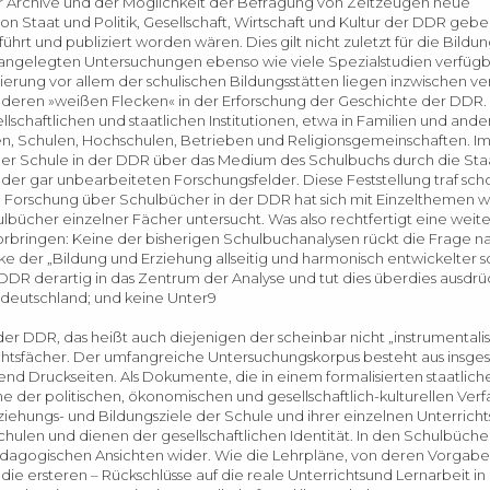
er Archive und der Möglichkeit der Befragung von Zeitzeugen neue
 Staat und Politik, Gesellschaft, Wirtschaft und Kultur der DDR gebe
 und publiziert worden wären. Dies gilt nicht zuletzt für die Bildun
 angelegten Untersuchungen ebenso wie viele Spezialstudien verfügba
ierung vor allem der schulischen Bildungsstätten liegen inzwischen v
deren »weißen Flecken« in der Erforschung der Geschichte der DDR. Di
schaftlichen und staatlichen Institutionen, etwa in Familien und ander
en, Schulen, Hochschulen, Betrieben und Religionsgemeinschaften. I
der Schule in der DDR über das Medium des Schulbuchs durch die Sta
der gar unbearbeiteten Forschungsfelder. Diese Feststellung traf scho
Die Forschung über Schulbücher in der DDR hat sich mit Einzelthemen wi
lbücher einzelner Fächer untersucht. Was also rechtfertigt eine weite
orbringen: Keine der bisherigen Schulbuchanalysen rückt die Frage n
ke der „Bildung und Erziehung allseitig und harmonisch entwickelter so
DDR derartig in das Zentrum der Analyse und tut dies überdies ausdrü
deutschland; und keine Unter9
er DDR, das heißt auch diejenigen der scheinbar nicht „instrumentali
chtsfächer. Der umfangreiche Untersuchungskorpus besteht aus insge
nd Druckseiten. Als Dokumente, die in einem formalisierten staatlich
 der politischen, ökonomischen und gesellschaftlich-kulturellen Verf
ehungs- und Bildungsziele der Schule und ihrer einzelnen Unterrichts
chulen und dienen der gesellschaftlichen Identität. In den Schulbücher
pädagogischen Ansichten wider. Wie die Lehrpläne, von deren Vorgabe
die ersteren – Rückschlüsse auf die reale Unterrichtsund Lernarbeit i