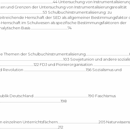
ücher ............................................................44 Untersuchung von Instrumentalis
.......49 Möglichkeiten und Grenzen der Untersuchung von Instrumentalisierungsrealität
 ..................................................53 Schulbuchinstrumentalisierung: zu
....55 Weitreichende Herrschaft der SED als allgemeiner Bestimmungsfaktor 
er SED-Herrschaft im Schulwesen als spezifische Bestimmungsfaktoren der
Basis ..........................................74
er Schulbuchinstrumentalisierung................................................
..................................................................................103 Sowjetunion und andere sozi
................................122 FDJ und Pionierorganisation ..............................................
und Revolution .......................................................................156 Sozialismus und
desrepublik Deutschland ..............................................................190 Faschismus
..............................................................198
n Unterrichtsfächern...............................................205 Naturwissen
....................................................212