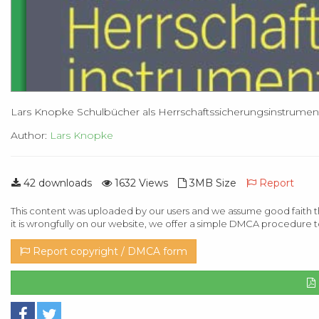
Lars Knopke Schulbücher als Herrschaftssicherungsinstrume
Author:
Lars Knopke
42 downloads
1632 Views
3MB Size
Report
This content was uploaded by our users and we assume good faith th
it is wrongfully on our website, we offer a simple DMCA procedure t
Report copyright / DMCA form