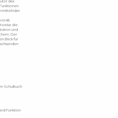
Autor des
 Funktionen
ermittelnder
 vorab
ttweise die
ntation und
chern. Der
n Blick für
hwachsenden
hung zum Schulbuch
iff und Funktion