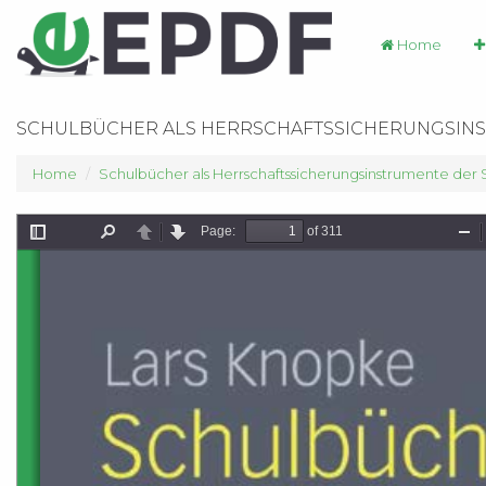
Home
SCHULBÜCHER ALS HERRSCHAFTSSICHERUNGSIN
Home
Schulbücher als Herrschaftssicherungsinstrumente der