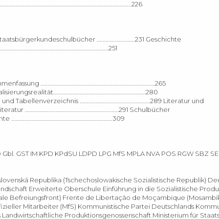
..................................................................................226
sbürgerkundeschulbücher ..........................231 Geschichte
..................................................................251
.............................................................................265
talisierungsrealität...............................................................280
 Abbildungs- und Tabellenverzeichnis ................................................289 Literatur und
...............................................................291 Schulbücher
..................................................................309
 Gbl. GST IM KPD KPdSU LDPD LPG MfS MPLA NVA POS RGW SBZ S
lovenská Republika (Tschechoslowakische Sozialistische Republik) De
dschaft Erweiterte Oberschule Einführung in die Sozialistische Produ
nale Befreiungsfront) Frente de Libertação de Moçambique (Mosambi
offizieller Mitarbeiter (MfS) Kommunistische Partei Deutschlands Kommu
Landwirtschaftliche Produktionsgenossenschaft Ministerium für Staats