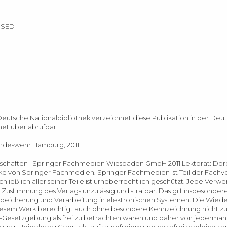
r SED
Deutsche Nationalbibliothek verzeichnet diese Publikation in der Deu
rnet über
abrufbar.
Bundeswehr Hamburg, 2011
ssenschaften | Springer Fachmedien Wiesbaden GmbH 2011 Lektorat: Dor
arke von Springer Fachmedien. Springer Fachmedien ist Teil der Fach
ießlich aller seiner Teile ist urheberrechtlich geschützt. Jede Verw
stimmung des Verlags unzulässig und strafbar. Das gilt insbesondere
nspeicherung und Verarbeitung in elektronischen Systemen. Die Wie
esem Werk berechtigt auch ohne besondere Kennzeichnung nicht z
Gesetzgebung als frei zu betrachten wären und daher von jederman
ung, Heidelberg Gedruckt auf säurefreiem und chlorfrei gebleichte