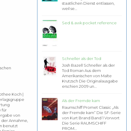
staatlichen Dienst entlassen,
weil se...
Sed & awk pocket reference
Schneller als der Tod
Josh Bazell Schneller als der
tschen
Tod Roman Aus dem
Amerikanischen von Malte
Krutzsch Die Originalausgabe
erschien 2009 un...
othee Koch |
verlagsgruppe
Als der Fremde kam
ertung
Raumschiff Promet Classic „Als
 für
der Fremde kam“ Die SF-Serie
dergabe von
von Kurt Brand Band 1 Vorwort
u der Annahme,
Die Serie RAUMSCHIFF
n benutzt
PROM...
m Papier