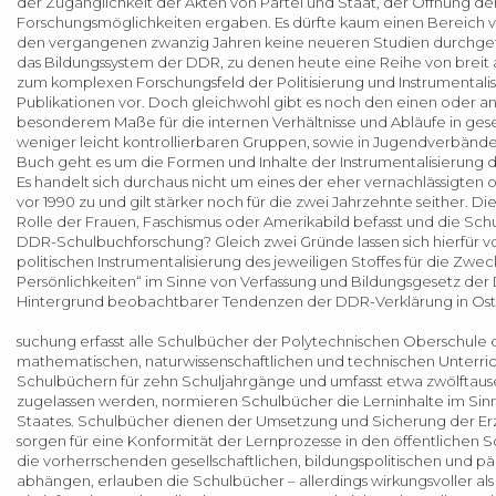
der Zugänglichkeit der Akten von Partei und Staat, der Öffnung d
Forschungsmöglichkeiten ergaben. Es dürfte kaum einen Bereich von
den vergangenen zwanzig Jahren keine neueren Studien durchgeführt
das Bildungssystem der DDR, zu denen heute eine Reihe von breit
zum komplexen Forschungsfeld der Politisierung und Instrumentalis
Publikationen vor. Doch gleichwohl gibt es noch den einen oder an
besonderem Maße für die internen Verhältnisse und Abläufe in gesell
weniger leicht kontrollierbaren Gruppen, sowie in Jugendverbänd
Buch geht es um die Formen und Inhalte der Instrumentalisierung 
Es handelt sich durchaus nicht um eines der eher vernachlässigten o
vor 1990 zu und gilt stärker noch für die zwei Jahrzehnte seither. 
Rolle der Frauen, Faschismus oder Amerikabild befasst und die Schu
DDR-Schulbuchforschung? Gleich zwei Gründe lassen sich hierfür v
politischen Instrumentalisierung des jeweiligen Stoffes für die Zwec
Persönlichkeiten“ im Sinne von Verfassung und Bildungsgesetz der 
Hintergrund beobachtbarer Tendenzen der DDR-Verklärung in Ost
suchung erfasst alle Schulbücher der Polytechnischen Oberschule d
mathematischen, naturwissenschaftlichen und technischen Unterri
Schulbüchern für zehn Schuljahrgänge und umfasst etwa zwölftause
zugelassen werden, normieren Schulbücher die Lerninhalte im Sinne
Staates. Schulbücher dienen der Umsetzung und Sicherung der Erzi
sorgen für eine Konformität der Lernprozesse in den öffentlichen S
die vorherrschenden gesellschaftlichen, bildungspolitischen und 
abhängen, erlauben die Schulbücher – allerdings wirkungsvoller als 