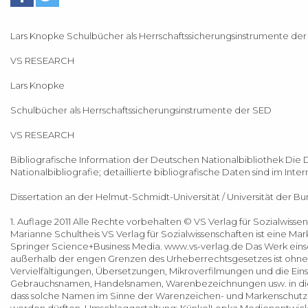
Lars Knopke Schulbücher als Herrschaftssicherungsinstrumente de
VS RESEARCH
Lars Knopke
Schulbücher als Herrschaftssicherungsinstrumente der SED
VS RESEARCH
Bibliografische Information der Deutschen Nationalbibliothek Die 
Nationalbibliografie; detaillierte bibliografische Daten sind im Inte
Dissertation an der Helmut-Schmidt-Universität / Universität der 
1. Auflage 2011 Alle Rechte vorbehalten © VS Verlag für Sozialwi
Marianne Schultheis VS Verlag für Sozialwissenschaften ist eine M
Springer Science+Business Media. www.vs-verlag.de Das Werk einschl
außerhalb der engen Grenzen des Urheberrechtsgesetzes ist ohne Zu
Vervielfältigungen, Übersetzungen, Mikroverfilmungen und die Ei
Gebrauchsnamen, Handelsnamen, Warenbezeichnungen usw. in di
dass solche Namen im Sinne der Warenzeichen- und Markenschutz-
werden dürften. Umschlaggestaltung: KünkelLopka Medienentwickl