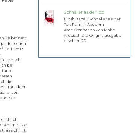
Schneller als der Tod
1 Josh Bazell Schneller als der
Tod Roman Aus dem
Amerikanischen von Malte
Krutzsch Die Originalausgabe
 Selbst statt.
erschien 20...
ige, denen ich
. Dr. Lutz R.
er
ch sie mich
ich bei
stand –
 dessen
ich die
ner Frau, denn
sicher sein
s Knopke
chaftlich
D-Regime. Dies
, als sich mit