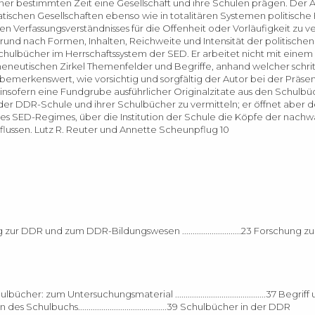
ner bestimmten Zeit eine Gesellschaft und ihre Schulen prägen. Der 
atischen Gesellschaften ebenso wie in totalitären Systemen politische
len Verfassungsverständnisses für die Offenheit oder Vorläufigkeit zu v
rund nach Formen, Inhalten, Reichweite und Intensität der politischen
Schulbücher im Herrschaftssystem der SED. Er arbeitet nicht mit einem
rmeneutischen Zirkel Themenfelder und Begriffe, anhand welcher schri
 bemerkenswert, wie vorsichtig und sorgfältig der Autor bei der Präse
insofern eine Fundgrube ausführlicher Originalzitate aus den Schulbü
er DDR-Schule und ihrer Schulbücher zu vermitteln; er öffnet aber de
es SED-Regimes, über die Institution der Schule die Köpfe der nac
flussen. Lutz R. Reuter und Annette Scheunpflug 10
........23 Forschung zur DDR und zum DDR-Bildungswesen ............................23 Forsc
ulbücher: zum Untersuchungsmaterial ...........................................37 Begr
tion des Schulbuchs..........................................39 Schulbücher in der DDR