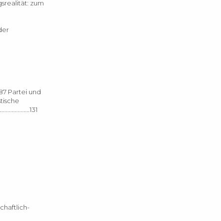
ierungsrealität: zum
der
..87 Partei und
alistische
................131
schaftlich-