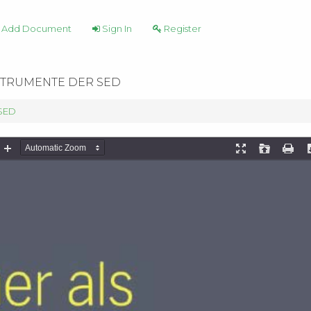
Add Document
Sign In
Register
STRUMENTE DER SED
 SED