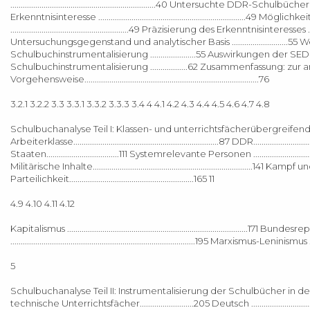
......................................................................40 Untersuchte DDR-Schulb
Erkenntnisinteresse ................................................................
.........................................................49 Präzisierung des Erkenntnisinteresses
Untersuchungsgegenstand und analytischer Basis .......................
Schulbuchinstrumentalisierung ......................55 Auswirkungen d
Schulbuchinstrumentalisierung ..................62 Zusammenfassung: zur analytischen 
Vorgehensweise....................................................................................76
3.2.1 3.2.2 3.3 3.3.1 3.3.2 3.3.3 3.4 4 4.1 4.2 4.3 4.4 4.5 4.6 4.7 4.8
Schulbuchanalyse Teil I: Klassen- und unterrichtsfächerübergreifende Themen d
Arbeiterklasse......................................................................87 DDR..................
Staaten...................................111 Systemrelevante Personen ..................................
Militärische Inhalte.............................................................................141 Kampf 
Parteilichkeit............................................................165 11
4.9 4.10 4.11 4.12
Kapitalismus .......................................................................................171 Bun
.........................................................................................195 Marxismus-Leninismus ........
5
Schulbuchanalyse Teil II: Instrumentalisierung der Schulbücher in den einzelne
technische Unterrichtsfächer..........................205 Deutsch ...........................................