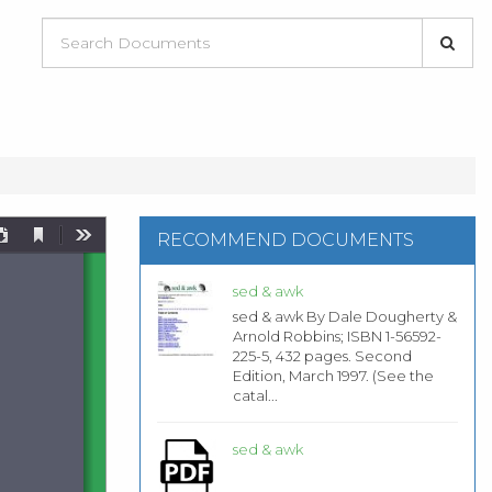
RECOMMEND DOCUMENTS
sed & awk
sed & awk By Dale Dougherty &
Arnold Robbins; ISBN 1-56592-
225-5, 432 pages. Second
Edition, March 1997. (See the
catal...
sed & awk