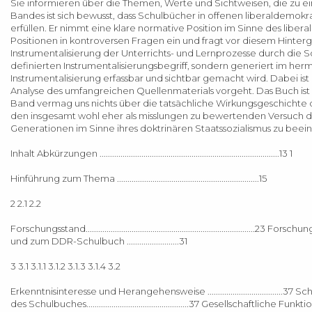
Sie informieren über die Themen, Werte und Sichtweisen, die zu ei
Bandes ist sich bewusst, dass Schulbücher in offenen liberaldemokr
erfüllen. Er nimmt eine klare normative Position im Sinne des libera
Positionen in kontroversen Fragen ein und fragt vor diesem Hinterg
Instrumentalisierung der Unterrichts- und Lernprozesse durch die 
definierten Instrumentalisierungsbegriff, sondern generiert im he
Instrumentalisierung erfassbar und sichtbar gemacht wird. Dabei ist
Analyse des umfangreichen Quellenmaterials vorgeht. Das Buch ist 
Band vermag uns nichts über die tatsächliche Wirkungsgeschichte d
den insgesamt wohl eher als misslungen zu bewertenden Versuch d
Generationen im Sinne ihres doktrinären Staatssozialismus zu beein
Inhalt Abkürzungen ......................................................................................13 1
Hinführung zum Thema ....................................................................15
2 2.1 2.2
Forschungsstand.........................................................................
und zum DDR-Schulbuch .........................31
3 3.1 3.1.1 3.1.2 3.1.3 3.1.4 3.2
Erkenntnisinteresse und Herangehensweise ....................................37 Sch
des Schulbuches.................................................37 Gesellschaftliche Funk