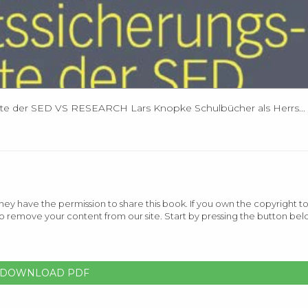
nte der SED VS RESEARCH Lars Knopke Schulbücher als Herrs...
ey have the permission to share this book. If you own the copyright to
o remove your content from our site. Start by pressing the button bel
DOWNLOAD PDF