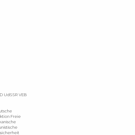
ED UdSSR VEB
utsche
ktion Freie
kanische
nistische
sicherheit