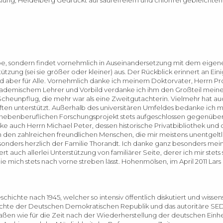
e, sondern findet vornehmlich in Auseinandersetzung mit dem eigenen
ung (sei sie größer oder kleiner) aus. Der Rückblick erinnert an Ein
nd aber für Alle. Vornehmlich danke ich meinem Doktorvater, Herrn Prof
akademischem Lehrer und Vorbild verdanke ich ihm den Großteil mein
Scheunpflug, die mehr war als eine Zweitgutachterin. Vielmehr hat au
ften unterstützt. Außerhalb des universitären Umfeldes bedanke ich m
ebenberuflichen Forschungsprojekt stets aufgeschlossen gegenüber
nke auch Herrn Michael Peter, dessen historische Privatbibliothek und
en zahlreichen freundlichen Menschen, die mir meistens unentgeltl
esonders herzlich der Familie Thorandt. Ich danke ganz besonders mei
auch allerlei Unterstützung von familiärer Seite, derer ich mir stets 
e mich stets nach vorne streben lässt. Hohenmölsen, im April 2011 Lar
chte nach 1945, welcher so intensiv öffentlich diskutiert und wissens
hichte der Deutschen Demokratischen Republik und das autoritäre SE
ßen wie für die Zeit nach der Wiederherstellung der deutschen Einheit