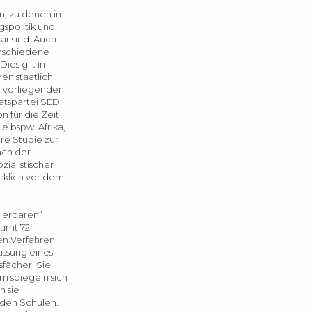
n, zu denen in
gspolitik und
r sind. Auch
erschiedene
es gilt in
en staatlich
m vorliegenden
atspartei SED.
n für die Zeit
e bspw. Afrika,
re Studie zur
ach der
zialistischer
cklich vor dem
sierbaren“
samt 72
en Verfahren
assung eines
fächer. Sie
n spiegeln sich
n sie
n den Schulen.